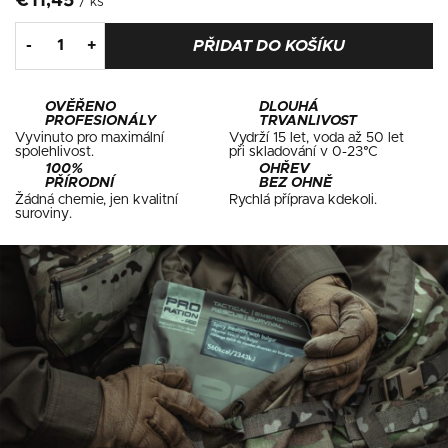
€11,45
/ ks
PŘIDAT DO KOŠÍKU
OVĚŘENO
DLOUHÁ
PROFESIONÁLY
TRVANLIVOST
Vyvinuto pro maximální
Vydrží 15 let, voda až 50 let
spolehlivost.
při skladování v 0-23°C
100%
OHŘEV
PŘÍRODNÍ
BEZ OHNĚ
Žádná chemie, jen kvalitní
Rychlá příprava kdekoli.
suroviny.