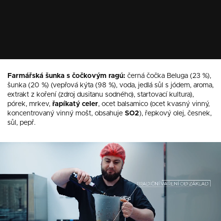
Farmářská šunka s čočkovým ragú:
černá čočka Beluga (23 %),
šunka (20 %) (vepřová kýta (98 %), voda, jedlá sůl s jódem, aroma,
extrakt z koření (zdroj dusitanu sodného), startovací kultura),
pórek, mrkev,
řapíkatý
celer
, ocet balsamico (ocet kvasný vinný,
koncentrovaný vinný mošt, obsahuje
SO2
), řepkový olej, česnek,
sůl, pepř.