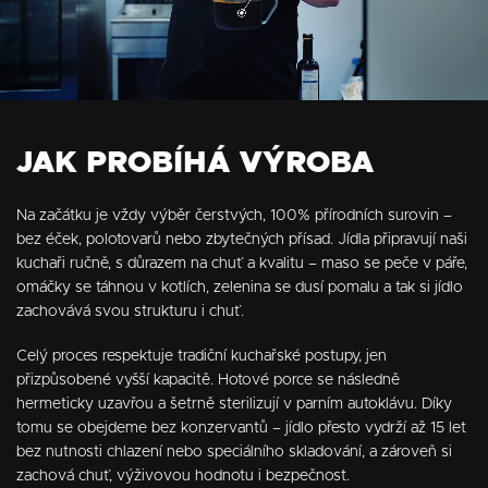
JAK PROBÍHÁ VÝROBA
Na začátku je vždy výběr čerstvých, 100% přírodních surovin –
bez éček, polotovarů nebo zbytečných přísad. Jídla připravují naši
kuchaři ručně, s důrazem na chuť a kvalitu – maso se peče v páře,
omáčky se táhnou v kotlích, zelenina se dusí pomalu a tak si jídlo
zachovává svou strukturu i chuť.
Celý proces respektuje tradiční kuchařské postupy, jen
přizpůsobené vyšší kapacitě. Hotové porce se následně
hermeticky uzavřou a šetrně sterilizují v parním autoklávu. Díky
tomu se obejdeme bez konzervantů – jídlo přesto vydrží až 15 let
bez nutnosti chlazení nebo speciálního skladování, a zároveň si
zachová chuť, výživovou hodnotu i bezpečnost.