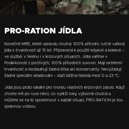
PRO-RATION JÍDLA
Konečně MRE, které opravdu chutná. 100% přírodní, ručně vařená
jídla s trvanlivostí až 15 let. Připravená k použití kdykoli a kdekoli –
ve službě, v terénu i v krizových situacích. Jídla vaříme v
Podkrkonoší z poctivých, 100% přírodních surovin. Mají extrémní
trvanlivost a neobsahují žádná éčka ani konzervanty. Nevyžadují
žádné speciální skladování – stačí běžná teplota mezi 0 a 23 °C.
Jídla jsou proto ideální pro tvorbu vlastních krizových zásob. Když
chcete mít po ruce něco, co vydrží roky, výborně chutná a
můžete se na to spolehnout v každé situaci, PRO-RATION je tou
správnou volbou.