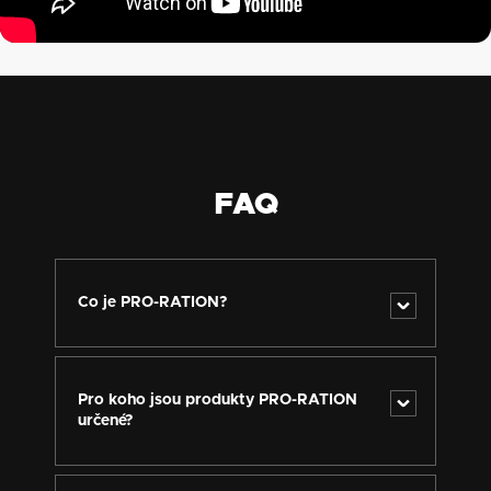
FAQ
Co je PRO-RATION?
PRO-RATION je nová produktová řada trvanlivých jídel
a kompletních dávek určená pro profesionální, taktické
a krizové použití. Vznikla z dlouholetých zkušeností
Pro koho jsou produkty PRO-RATION
značky Adventure Menu a ve spolupráci s
určené?
profesionály – od hasičů a záchranářů, přes vybrané
útvary AČR a zahraniční armády až po specialisty na
PRO-RATION je určené těm, kteří potřebují mít jistotu
civilní krizové situace. Vývoj trval přes dva roky.