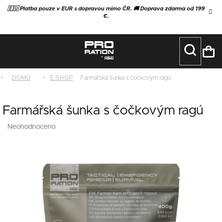
Přejít
🇪🇺 Platba pouze v EUR s dopravou mimo ČR. 🚚 Doprava zdarma od 199
na
€.
obsah
NÁ
KO
DOMŮ
E-SHOP
Farmářská šunka s čočkovým ragú
Farmářská šunka s čočkovým ragú
Průměrné
Neohodnoceno
Podrobnosti hodnocení
hodnocení
produktu
je
0,0
z
5
hvězdiček.