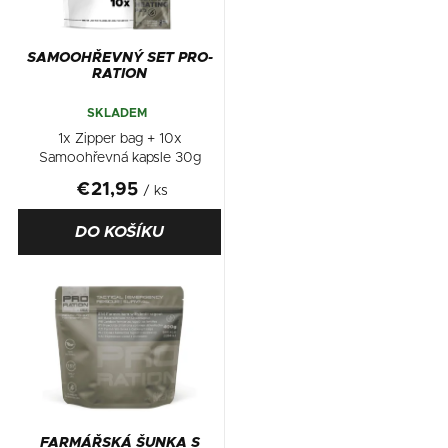
SAMOOHŘEVNÝ SET PRO-
RATION
SKLADEM
1x Zipper bag + 10x
Samoohřevná kapsle 30g
€21,95
/ ks
DO KOŠÍKU
FARMÁŘSKÁ ŠUNKA S