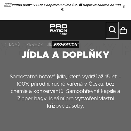
Přejít
🇪🇺 Platba pouze v EUR s dopravou mimo ČR. 🚚 Doprava zdarma od 199
na
€.
obsah
NÁ
KO
DOMŮ
E-SHOP
JÍDLA A DOPLŇKY
JÍDLA A DOPLŇKY
Samostatná hotová jídla, která vydrží až 15 let –
100% přírodní, ručně vařená v Česku, bez
chemie a konzervantů. Samoohřevné kapsle a
Zipper bagy. Ideální pro vytvoření vlastní
krizové zásoby.