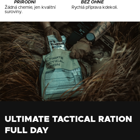
PŘÍRODNÍ
BEZ OHNĚ
Žádná chemie, jen kvalitní
Rychlá příprava kdekoli.
suroviny.
ULTIMATE TACTICAL RATION
FULL DAY