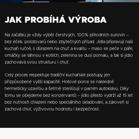
JAK PROBÍHÁ VÝROBA
Na začátku je vždy výběr čerstvých, 100% přírodních surovin –
bez éček, polotovarů nebo zbytečných přísad. Jídla připravují naši
kuchaři ručně, s důrazem na chuť a kvalitu – maso se peče v páře,
omáčky se táhnou v kotlích, zelenina se dusí pomalu, a tak si jídlo
zachovává svou strukturu i chuť.
Celý proces respektuje tradiční kuchařské postupy, jen
přizpůsobené vyšší kapacitě. Hotové porce se následně
hermeticky uzavřou a šetrně sterilizují v parním autoklávu. Díky
tomu se obejdeme bez konzervantů – jídlo přesto vydrží až 15 let
bez nutnosti chlazení nebo speciálního skladování, a zároveň si
zachová chuť, výživovou hodnotu i bezpečnost.