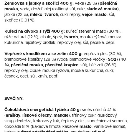
Žemlovka s jablky a skořicí 400 g:
veka (25 %) (
pšeničná
mouka
, voda, droždí, olej rostlinný, sůl, cukr,
sladová mouka
),
jablka (22 %),
mléko
,
tvaroh
, cukr řepný,
vejce
,
máslo
, sůl,
skořice (0,01 %).
Kuřecí na divoko s rýží 400 g:
kuřecí stehenní maso (30 %),
rýže natural (12 %), cibule, špek,
tvaroh
, mouka rýžová, mouka
kukuřičná, rajčatový protlak, řepkový olej, sůl, paprika, pepř.
Vepřové s knedlíkem a se zelím 400 g:
vepřová plec (30 %),
bramborové špalíčky (28 %) (voda, bramborové vločky (
SO2
) (40
%),
pšeničná mouka
,
pšeničná krupice
, sůl), bílé zelí (26 %),
řepkový olej, cibule, mouka rýžová, mouka kukuřičná, cukr,
česnek, ocet, sůl, kmín, pepř.
SVAČINY:
Čokoládová energetická tyčinka 40 g:
směs ořechů 41 %
(
arašídy
,
lískové ořechy
,
mandle
), třtinový cukr, glukózový
sirup, dextróza, kokosový tuk, řepkový olej, slunečnicová semena,
čokoláda 8 % (kakaová hmota, kakaové
máslo
, vanilkové aroma),