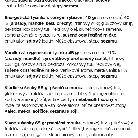
kakao,
sušené odstředěné
mléko
, emulgátor:
sójový
lecitin.
Může obsahovat stopy
sezamu
.
Energetická tyčinka s černým rybízem 40 g:
směs ořechů 40
% (
arašídy
,
mandle
,
kešu ořechy
), třtinový cukr, glukózový sirup,
dextróza, kokosový tuk, řepkový olej, slunečnicová semena,
semena černého rybízu 15 %,
sušené odstředěné mléko
,
emulgátor:
sójový
lecitin.
Může obsahovat stopy
sezamu
.
Vanilková regenerační tyčinka 45 g:
směs ořechů 71 %
(
arašídy
,
mandle
),
syrovátkový proteinový izolát
, třtinový
cukr, glukózový sirup, dextróza, kokosový tuk, řepkový olej,
sušené odstředěné mléko
, vanilkové aroma, mletá vanilka 1 %,
emulgátor:
sójový
lecitin.
Může obsahovat stopy
sezamu
.
Sladké sušenky 55 g:
pšeničná mouka
, cukr, palmový tuk,
glukózový a fruktózový sirup, kypřící látky (hydrogenuhličitan
sodný a amonný), sůl, antioxidanty
(
metabisulfit
sodný
a
kyselina askorbová) a vanilkové aroma.
Může obsahovat stopy
vajec
,
mléka
,
hořčice
,
sezamu
a
sóji
.
Slané sušenky 65 g:
pšeničná mouka
, palmový tuk, glukózový a
fruktózový sirup, cukr, sůl, kypřící látky (hydrogenuhličitan sodný
a amonný), emulgátor: slunečnicový lecitin, antioxidanty