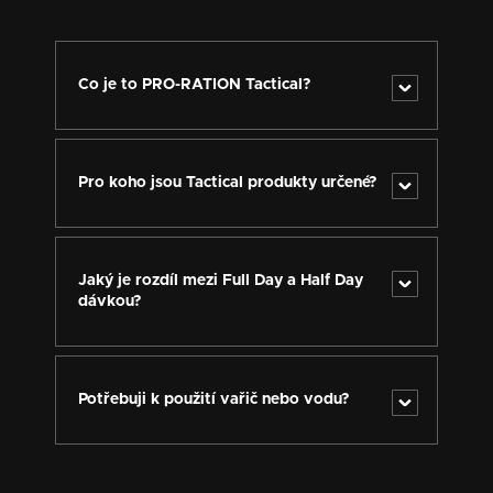
Co je to PRO-RATION Tactical?
PRO-RATION Tactical jsou bojové dávky potravin tak,
jak by ve 21. století měly vypadat. Chutné, přírodní, s
co největším ohledem na skladnost a nízkou
Pro koho jsou Tactical produkty určené?
hmotnost.
Pro každého, kdo potřebuje kvalitní, chutnou a funkční
výživu v náročných podmínkách – ozbrojené složky,
IZS, technické týmy.
Jaký je rozdíl mezi Full Day a Half Day
dávkou?
Full Day
– kompletní dávka na 24 hodin: 3 jídla,
snacky, nápoje a samoohřev.
Potřebuji k použití vařič nebo vodu?
Half Day
– lehčí dávka na cca 12 hodin: 1 hlavní
jídlo, svačiny, samoohřev.
Vařič nepotřebujete. Samoohřev funguje s malým
množstvím vody, která nemusí být pitná.