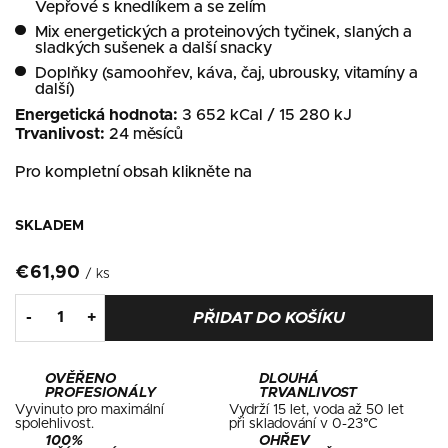
Vepřové s knedlíkem a se zelím
Mix energetických a proteinových tyčinek, slaných a
sladkých sušenek a další snacky
Doplňky (samoohřev, káva, čaj, ubrousky, vitamíny a
další)
Energetická hodnota:
3 652 kCal / 15 280 kJ
Trvanlivost:
24 měsíců
Pro kompletní obsah klikněte na
SKLADEM
€61,90
/ ks
PŘIDAT DO KOŠÍKU
OVĚŘENO
DLOUHÁ
PROFESIONÁLY
TRVANLIVOST
Vyvinuto pro maximální
Vydrží 15 let, voda až 50 let
spolehlivost.
při skladování v 0-23°C
100%
OHŘEV