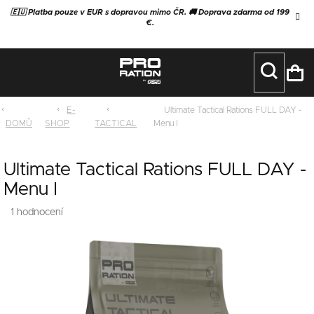
Přejít
🇪🇺 Platba pouze v EUR s dopravou mimo ČR. 🚚 Doprava zdarma od 199
na
€.
obsah
NÁ
KO
E-
Ultimate Tactical Rations FULL DAY -
DOMŮ
SHOP
TACTICAL
Menu I
Ultimate Tactical Rations FULL DAY -
Menu I
Průměrné
1 hodnocení
Podrobnosti hodnocení
hodnocení
produktu
je
5,0
z
5
hvězdiček.