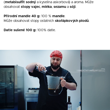
(
metabisulfit sodný
a kyselina askorbová) a aroma.
Může
obsahovat
stopy
vajec
,
mléka
,
sezamu
a
sóji
.
Přírodní mandle 40 g:
100 %
mandle
.
Může obsahovat stopy ostatních
skořápkových
plodů
.
Datle sušené 100 g:
100% datle.