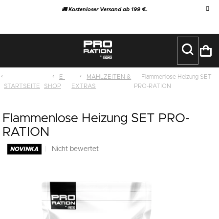
Zum
🚚 Kostenloser Versand ab 199 €.
Inhalt
springen
WA
E-
MAHLZEITEN &
Flammenlose Heizung SET
STARTSEITE
SHOP
EXTRAS
PRO-RATION
Flammenlose Heizung SET PRO-
RATION
Die
Nicht bewertet
Bewertungsdetails
NOVINKA
durchschnittliche
Produktbewertung
ist
0,0
von
5
Sternen.