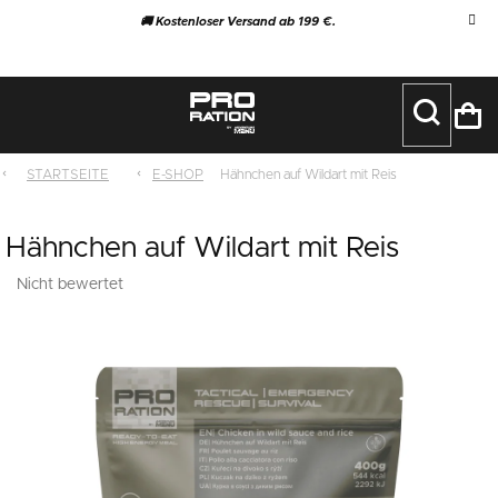
Zum
🚚 Kostenloser Versand ab 199 €.
Inhalt
springen
WA
STARTSEITE
E-SHOP
Hähnchen auf Wildart mit Reis
Hähnchen auf Wildart mit Reis
Die
Nicht bewertet
Bewertungsdetails
durchschnittliche
Produktbewertung
ist
0,0
von
5
Sternen.