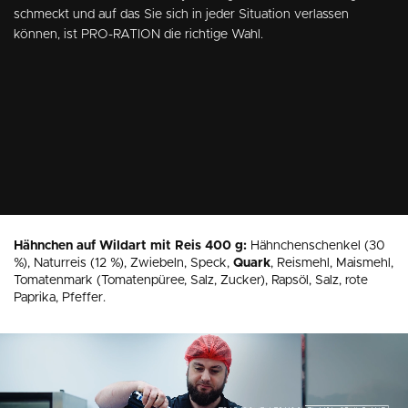
schmeckt und auf das Sie sich in jeder Situation verlassen
können, ist PRO-RATION die richtige Wahl.
Hähnchen auf Wildart mit Reis 400 g:
Hähnchenschenkel (30
%), Naturreis (12 %), Zwiebeln, Speck,
Quark
, Reismehl, Maismehl,
Tomatenmark (Tomatenpüree, Salz, Zucker), Rapsöl, Salz, rote
Paprika, Pfeffer.